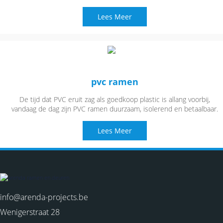
Lees Meer
pvc ramen
De tijd dat PVC eruit zag als goedkoop plastic is allang voorbij,
vandaag de dag zijn PVC ramen duurzaam, isolerend en betaalbaar.
Lees Meer
info@arenda-projects.be
Wenigerstraat 28